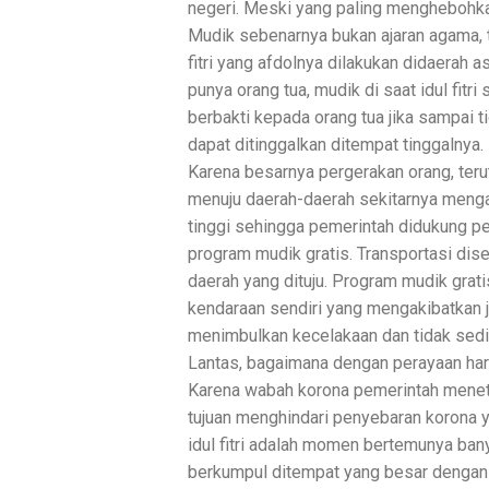
negeri. Meski yang paling menghebohkan 
Mudik sebenarnya bukan ajaran agama, te
fitri yang afdolnya dilakukan didaerah
punya orang tua, mudik di saat idul fitr
berbakti kepada orang tua jika sampai 
dapat ditinggalkan ditempat tinggalnya.
Karena besarnya pergerakan orang, terut
menuju daerah-daerah sekitarnya menga
tinggi sehingga pemerintah didukung 
program mudik gratis. Transportasi dise
daerah yang dituju. Program mudik gra
kendaraan sendiri yang mengakibatkan ja
menimbulkan kecelakaan dan tidak sedi
Lantas, bagaimana dengan perayaan hari r
Karena wabah korona pemerintah menet
tujuan menghindari penyebaran korona y
idul fitri adalah momen bertemunya ban
berkumpul ditempat yang besar dengan a