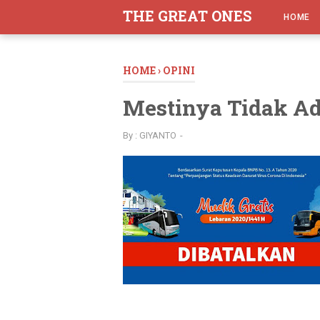
-->
THE GREAT ONES
HOME
HOME
›
OPINI
Mestinya Tidak A
By :
GIYANTO