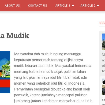
ABOUT US
CONTACT US
ARTICLE 1
ARTICLE 2
SE
da Mudik
Masyarakat dah mulai bingung menunggu
Mi
keputusan pemerintah tentang diijinkannya
an
mudik lebaran atau tidak. Masyarakat Indonesia
et
te
memang terbiasa mudik sejak puluhan tahun
yang lalu jika hari raya idul fitri tiba. Tidak ada
momen yang seheboh idul fitri di Indonesia.
Pemerintah seringkali dibuat kalang kabut oleh
pemudik, karena jumlahnya mencapai puluhan
se
juta orang, jutaan kendaraan menyebar di seluruh
m