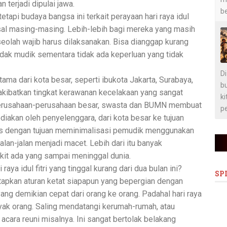
terjadi dipulai jawa.
b
tapi budaya bangsa ini terkait perayaan hari raya idul
 asal masing-masing. Lebih-lebih bagi mereka yang masih
i seolah wajib harus dilaksanakan. Bisa dianggap kurang
tidak mudik sementara tidak ada keperluan yang tidak
D
ama dari kota besar, seperti ibukota Jakarta, Surabaya,
bu
kibatkan tingkat kerawanan kecelakaan yang sangat
ki
perusahaan-perusahaan besar, swasta dan BUMN membuat
pe
diakan oleh penyelenggara, dari kota besar ke tujuan
tis dengan tujuan meminimalisasi pemudik menggunakan
lan-jalan menjadi macet. Lebih dari itu banyak
kit ada yang sampai meninggal dunia.
aya idul fitri yang tinggal kurang dari dua bulan ini?
SP
apkan aturan ketat siapapun yang bepergian dengan
ang demikian cepat dari orang ke orang. Padahal hari raya
yak orang. Saling mendatangi kerumah-rumah, atau
cara reuni misalnya. Ini sangat bertolak belakang