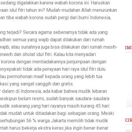
sedang digalakkan karena wabah korona ini. Haruskan
yaan idul fitri tahun ini? Mudah-mudahan Allah menurunkan
n tiba wabah korona sudah pergi dari bumi Indonesia,
 yang terjadi? Secara agama sebenarnya tidak ada yang
adhan semua yang wajib dapat dilakukan dari rumah
jib, atau sunahnya juga bisa dilakukan dari rumah masih-
IM
rawih dan sholat idul fitri. Kalau kita menyadari
h korona dengan mentiadakannya perjumpaan dengan
epakati tidak ada perayaan hari raya idul fitri dulu
lau permohonan maaf kepada orang yang lebih tua
kasi yang sangat canggih dan gratis.
r dalam di Indonesia, ada kabar bahwa mudik lebaran
h, meskipun belum resmi, sudah banyak saudara-saudara
mudik sekarang yang hari rayanya masih kurang 45 hari
tidak mudah untuk ditiadakan bagi sebagian orang. Meski
CI
 perhubungan 56 % warga Jakarta memilih tidak mudik
tah harus bekerja ekstra keras jika ingin benar-benar