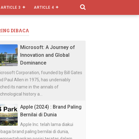
ARTICLE 3
ARTICLE 4
RING DIBACA
Microsoft: A Journey of
Innovation and Global
Dominance
crosoft Corporation, founded by Bill Gates
d Paul Allen in 1975, has undeniably
ched its name in the annals of
chnological history a...
Apple (2024) : Brand Paling
Bernilai di Dunia
Apple Inc. telah lama diakui
bagai brand paling bernilai di dunia,
empertahankan posisi teratas dalam