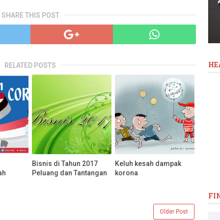
SHARE THIS POST
HE
RELATED POSTS
Bisnis di Tahun 2017
Keluh kesah dampak
ah
Peluang dan Tantangan
korona
FI
Older Post