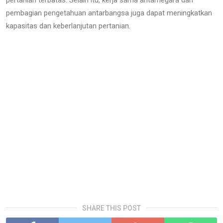
pertanian terbatas. Selain itu, kerja sama antarnegara dan
pembagian pengetahuan antarbangsa juga dapat meningkatkan
kapasitas dan keberlanjutan pertanian.
SHARE THIS POST