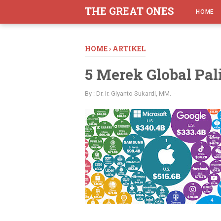
-->
THE GREAT ONES
HOME
HOME
›
ARTIKEL
5 Merek Global Pal
By :
Dr. Ir. Giyanto Sukardi, MM.