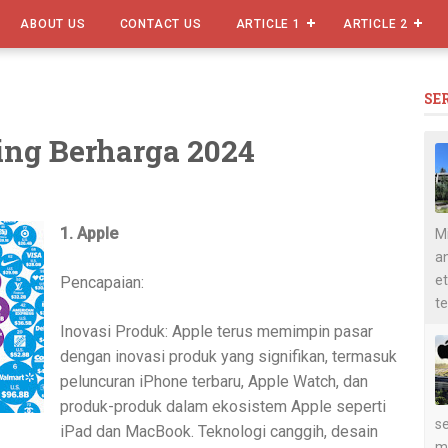
ABOUT US
CONTACT US
ARTICLE 1
ARTICLE 2
SE
ing Berharga 2024
1. Apple
Mi
an
et
Pencapaian:
te
Inovasi Produk: Apple terus memimpin pasar
dengan inovasi produk yang signifikan, termasuk
peluncuran iPhone terbaru, Apple Watch, dan
produk-produk dalam ekosistem Apple seperti
se
iPad dan MacBook. Teknologi canggih, desain
m