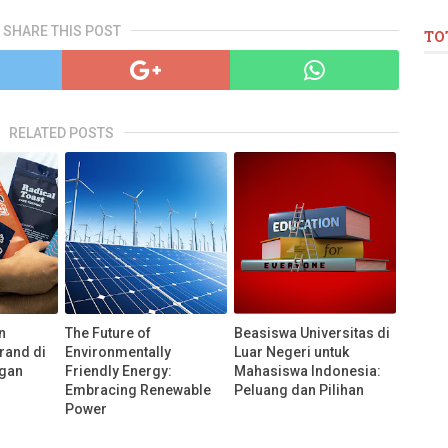
SHARE THIS POST
TO
RELATED POSTS
n
The Future of
Beasiswa Universitas di
rand di
Environmentally
Luar Negeri untuk
ngan
Friendly Energy:
Mahasiswa Indonesia:
Embracing Renewable
Peluang dan Pilihan
Power