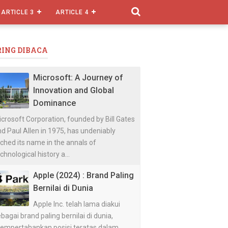
ARTICLE 3
ARTICLE 4
RING DIBACA
Microsoft: A Journey of
Innovation and Global
Dominance
crosoft Corporation, founded by Bill Gates
d Paul Allen in 1975, has undeniably
ched its name in the annals of
chnological history a...
Apple (2024) : Brand Paling
Bernilai di Dunia
Apple Inc. telah lama diakui
bagai brand paling bernilai di dunia,
empertahankan posisi teratas dalam