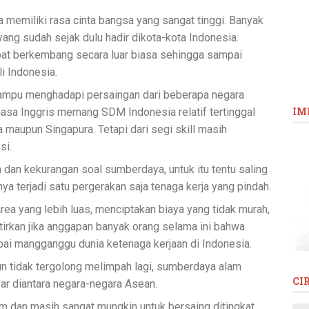
 memiliki rasa cinta bangsa yang sangat tinggi. Banyak
 yang sudah sejak dulu hadir dikota-kota Indonesia.
pat berkembang secara luar biasa sehingga sampai
i Indonesia.
mpu menghadapi persaingan dari beberapa negara
IM
asa Inggris memang SDM Indonesia relatif tertinggal
a maupun Singapura. Tetapi dari segi skill masih
si.
 dan kekurangan soal sumberdaya, untuk itu tentu saling
a terjadi satu pergerakan saja tenaga kerja yang pindah.
rea yang lebih luas, menciptakan biaya yang tidak murah,
uatirkan jika anggapan banyak orang selama ini bahwa
pai mangganggu dunia ketenaga kerjaan di Indonesia.
 tidak tergolong melimpah lagi, sumberdaya alam
CI
ar diantara negara-negara Asean.
m dan masih sangat mungkin untuk bersaing ditingkat