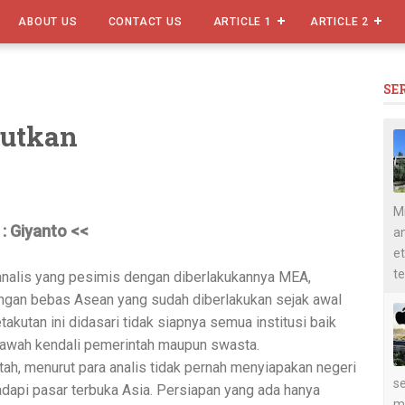
ABOUT US
CONTACT US
ARTICLE 1
ARTICLE 2
SE
utkan
Mi
 : Giyanto <<
an
et
te
nalis yang pesimis dengan diberlakukannya MEA,
ngan bebas Asean yang sudah diberlakukan sejak awal
takutan ini didasari tidak siapnya semua institusi baik
bawah kendali pemerintah maupun swasta.
ah, menurut para analis tidak pernah menyiapakan negeri
se
dapi pasar terbuka Asia. Persiapan yang ada hanya
m