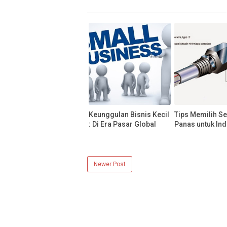
Keunggulan Bisnis Kecil
Tips Memilih S
: Di Era Pasar Global
Panas untuk Ind
Newer Post