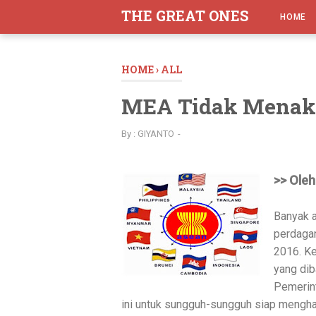
-->
THE GREAT ONES
HOME
HOME
›
ALL
MEA Tidak Menak
By :
GIYANTO
>> Oleh
Banyak a
perdaga
2016. Ke
yang di
Pemerint
ini untuk sungguh-sungguh siap mengha