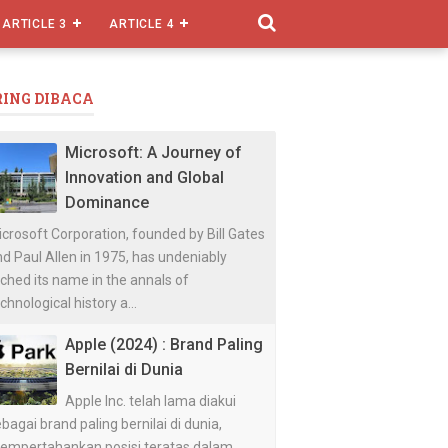
ARTICLE 3
ARTICLE 4
RING DIBACA
Microsoft: A Journey of
Innovation and Global
Dominance
crosoft Corporation, founded by Bill Gates
d Paul Allen in 1975, has undeniably
ched its name in the annals of
chnological history a...
Apple (2024) : Brand Paling
Bernilai di Dunia
Apple Inc. telah lama diakui
bagai brand paling bernilai di dunia,
empertahankan posisi teratas dalam