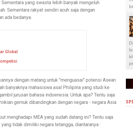
. Sementara yang swasta lebih banyak mengeluh
b
tah. Sementara rakyat sendiri acuh saja dengan
n ada bedanya.
D
bu
sar Global
ki
kompetisi
pe
kannya dengan matang untuk "menguasai" potensi Asean
alah banyaknya mahasiswa asal Philipina yang studi ke
ambil jurusan bahasa indoenesia. Untuk apa? Tentu saja
SP
mikian gemuk dibandingkan dengan negara - negara Asia
abut menghadapi MEA yang sudah datang ini? Tentu saja
 yang tidak dimiliki negara tetangga, diantaranya :