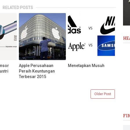
RELATED POSTS
HE
ensor
Apple Perusahaan
Menetapkan Musuh
ustri
Peraih Keuntungan
Terbesar 2015
Older Post
FI