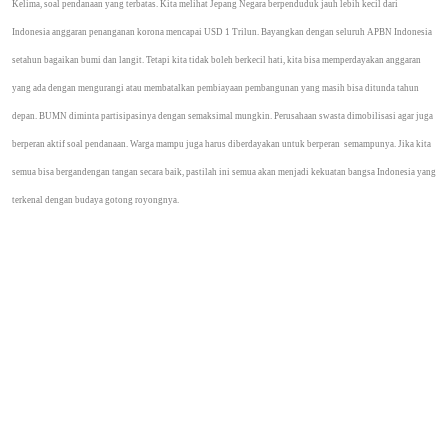
Kelima, soal pendanaan yang terbatas. Kita melihat Jepang Negara berpenduduk jauh lebih kecil dari
Indonesia anggaran penanganan korona mencapai USD 1 Trilun. Bayangkan dengan seluruh APBN Indonesia
setahun bagaikan bumi dan langit. Tetapi kita tidak boleh berkecil hati, kita bisa memperdayakan anggaran
yang ada dengan mengurangi atau membatalkan pembiayaan pembangunan yang masih bisa ditunda tahun
depan. BUMN diminta partisipasinya dengan semaksimal mungkin. Perusahaan swasta dimobilisasi agar juga
berperan aktif soal pendanaan. Warga mampu juga harus diberdayakan untuk berperan
semampunya. Jika kita
semua bisa bergandengan tangan secara baik, pastilah ini semua akan menjadi kekuatan bangsa Indonesia yang
terkenal dengan budaya gotong royongnya.