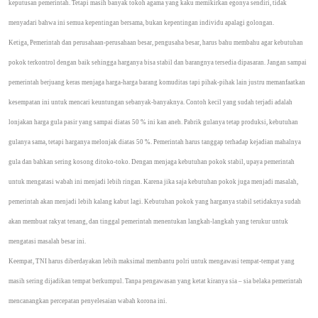
keputusan pemerintah. Tetapi masih banyak tokoh agama yang kaku memikirkan egonya sendiri, tidak
menyadari bahwa ini semua kepentingan bersama, bukan kepentingan individu apalagi golongan.
Ketiga, Pemerintah dan perusahaan-perusahaan besar, pengusaha besar, harus bahu membahu agar kebutuhan
pokok terkontrol dengan baik sehingga harganya bisa stabil dan barangnya tersedia dipasaran. Jangan sampai
pemerintah berjuang keras menjaga harga-harga barang komuditas tapi pihak-pihak lain justru memanfaatkan
kesempatan ini untuk mencari keuntungan sebanyak-banyaknya. Contoh kecil yang sudah terjadi adalah
lonjakan harga gula pasir yang sampai diatas 50 % ini kan aneh. Pabrik gulanya tetap produksi, kebutuhan
gulanya sama, tetapi harganya melonjak diatas 50 %. Pemerintah harus tanggap terhadap kejadian mahalnya
gula dan bahkan sering kosong ditoko-toko. Dengan menjaga kebutuhan pokok stabil, upaya pemerintah
untuk mengatasi wabah ini menjadi lebih ringan. Karena jika saja kebutuhan pokok juga menjadi masalah,
pemerintah akan menjadi lebih kalang kabut lagi. Kebutuhan pokok yang harganya stabil setidaknya sudah
akan membuat rakyat tenang, dan tinggal pemerintah menentukan langkah-langkah yang terukur untuk
mengatasi masalah besar ini.
Keempat, TNI harus diberdayakan lebih maksimal membantu polri untuk mengawasi tempat-tempat yang
masih sering dijadikan tempat berkumpul. Tanpa pengawasan yang ketat kiranya sia – sia belaka pemerintah
mencanangkan percepatan penyelesaian wabah korona ini.