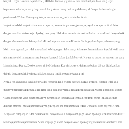
banyak. Organisasi lain seperti DMI, MUI dan lainnya juga tidak bisa membuat panduan yang tegas
bagaimana sebaiknya menyikapi masih banyaknya orang berkumpul di masjid. Sangat berbeda dengan
peraturan di Wuhan China yang isinya hanya ada dua, yaitu boleh dan tidak.
Negeri ini adalah negeri istimewa dan special, karena itu penananganannya juga harus special tidak bisa
dengan cara biasa-biasa saja. Apalagi cara yang dilakukan pemerintah saat ini belum terkordinasi dengan baik
dengan elemen-elemen lainnya baik ditingkat pusat maupun didaerah. Sehingga butuh penyelarasan yang
lebih tegas agar rakyat tidak mengalami kebingungan. Sebenarnya kalau melihat maklumat kapolri lebih tegas,
misalnya soal dilarangnya orang kumpul-kumpul dalam jumlah banyak. Harusnya peraturan kementrian yang
lain misalnya Depag, Depkes merujuk ke Maklumat Kapolri atau setidaknya sebelum dibuat didiskusikan
dahulu dengan polri. Sehingga tidak tumpang tindih seperti sekarang ini.
Kedua, kesadaran masyarakat bahwa ini kepentingan bersama menjadi sangat penting. Hampir tidak ada
gunanya pemerintah membuat regulasi yang baik masyarakat tidak mengindahkan. Wabah korona ini adalah
wabah mendunia yang penanganannya memerlukan keterlibatan semua penduduk dunia ini. Jika semua
disiplin mematui aturan pemerintah yang mengadopsi dari peraturan WHO wabah ini akan segera selesai.
Kenyataan dilapangan tidak semudah itu, banyak tokoh masyarakat, juga tokoh agama justru kontraproduktif
terhadap peraturan pemerintah. Sebenarnya juga sudah banyak tokoh agama yang membantu sosialisasi atas