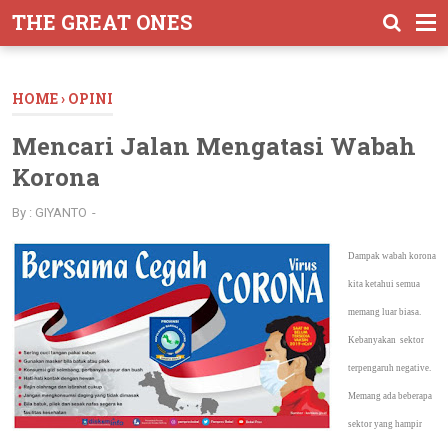
-->
THE GREAT ONES
HOME
›
OPINI
Mencari Jalan Mengatasi Wabah
Korona
By :
GIYANTO
Dampak wabah korona
kita ketahui semua
memang luar biasa.
Kebanyakan
sektor
terpengaruh negative.
Memang ada beberapa
sektor yang hampir