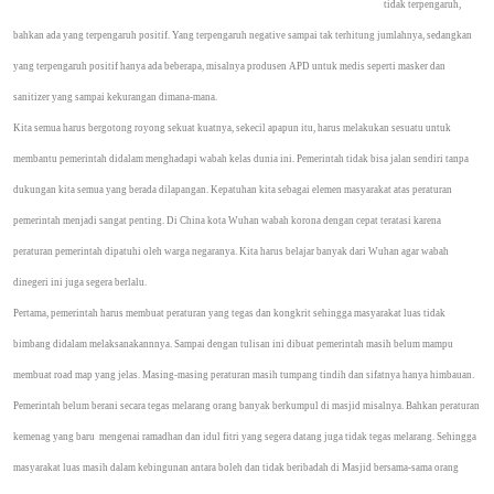
tidak terpengaruh,
bahkan ada yang terpengaruh positif. Yang terpengaruh negative sampai tak terhitung jumlahnya, sedangkan
yang terpengaruh positif hanya ada beberapa, misalnya produsen APD untuk medis seperti masker dan
sanitizer yang sampai kekurangan dimana-mana.
Kita semua harus bergotong royong sekuat kuatnya, sekecil apapun itu, harus melakukan sesuatu untuk
membantu pemerintah didalam menghadapi wabah kelas dunia ini. Pemerintah tidak bisa jalan sendiri tanpa
dukungan kita semua yang berada dilapangan. Kepatuhan kita sebagai elemen masyarakat atas peraturan
pemerintah menjadi sangat penting. Di China kota Wuhan wabah korona dengan cepat teratasi karena
peraturan pemerintah dipatuhi oleh warga negaranya. Kita harus belajar banyak dari Wuhan agar wabah
dinegeri ini juga segera berlalu.
Pertama, pemerintah harus membuat peraturan yang tegas dan kongkrit sehingga masyarakat luas tidak
bimbang didalam melaksanakannnya. Sampai dengan tulisan ini dibuat pemerintah masih belum mampu
membuat road map yang jelas. Masing-masing peraturan masih tumpang tindih dan sifatnya hanya himbauan.
Pemerintah belum berani secara tegas melarang orang banyak berkumpul di masjid misalnya. Bahkan peraturan
kemenag yang baru
mengenai ramadhan dan idul fitri yang segera datang juga tidak tegas melarang. Sehingga
masyarakat luas masih dalam kebingunan antara boleh dan tidak beribadah di Masjid bersama-sama orang