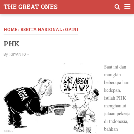
-->
THE GREAT ONES
HOME
›
BERITA NASIONAL
›
OPINI
PHK
By :
GIYANTO
Saat ini dan
mungkin
beberapa hari
kedepan,
istilah PHK
menghantui
jutaan pekerja
di Indonesia,
bahkan